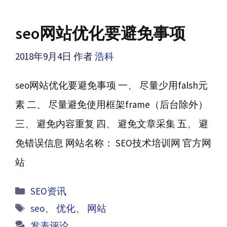
seo网站优化要避免事项
2018年9月4日
作者
浩科
seo网站优化要避免事项 一、 尽量少用falsh元
素 二、 尽量避免使用框架frame（后台除外）
三、 避免内容重复 四、 避免文章采集 五、 避
免错误信息 网站名称： SEO技术培训网 官方网
站
分
SEO资讯
类
标
seo
、
优化
、
网站
签
发表评论