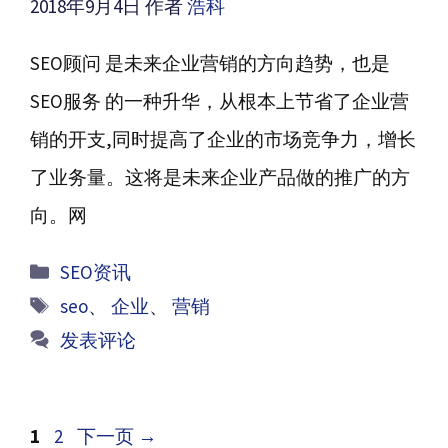
2018年9月4日
作者
浩科
SEO顾问 是未来企业营销的方向趋势，也是
SEO服务 的一种升华，从根本上节省了企业营
销的开支,同时提高了企业的市场竞争力，增长
了业务量。这将是未来企业产品做的推广的方
向。网
分
SEO资讯
类
标
seo
、
企业
、
营销
签
发表评论
文
页
页
1
2
下一页
→