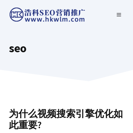
跳
菜
至
内
单
容
seo
为什么视频搜索引擎优化如
此重要?