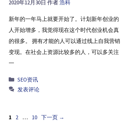
2020年12月30日
作者
浩科
新年的一年马上就要开始了。计划新年创业的
人开始增多，我觉得现在这个时代创业机会真
的很多。 拥有才能的人可以通过线上自我营销
变现。在社会上资源比较多的人，可以多关注
一
分
SEO资讯
类
发表评论
文
页
页
页
1
2
…
10
下一页
→
章
面
面
面