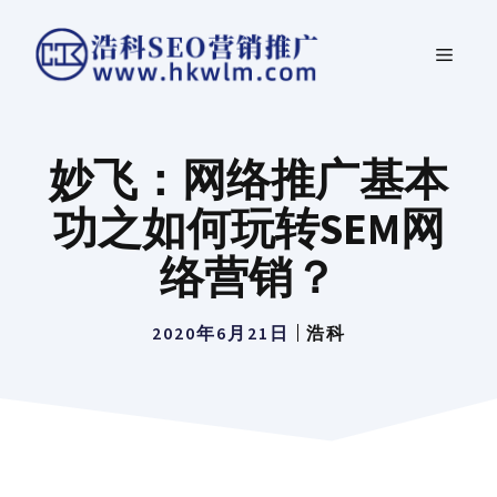
跳
菜
至
内
单
容
妙飞：网络推广基本
功之如何玩转SEM网
络营销？
2020年6月21日
浩科