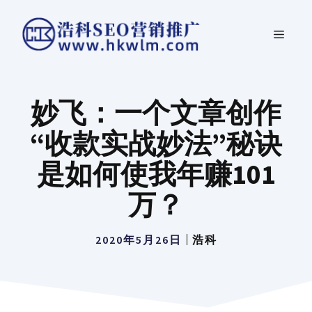
跳
菜
至
内
单
容
妙飞：一个文章创作
“收款实战妙法”秘诀
是如何使我年赚101
万？
2020年5月26日
浩科