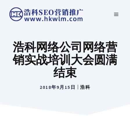
跳
菜
至
内
单
容
浩科网络公司网络营
销实战培训大会圆满
结束
2018年9月15日
浩科