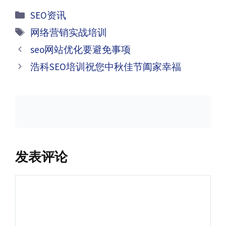
分
SEO资讯
类
标
网络营销实战培训
签
文
seo网站优化要避免事项
章
浩科SEO培训祝您中秋佳节阖家幸福
导
航
发表评论
评
论