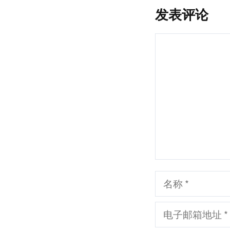
发表评论
评
论
名
称
电