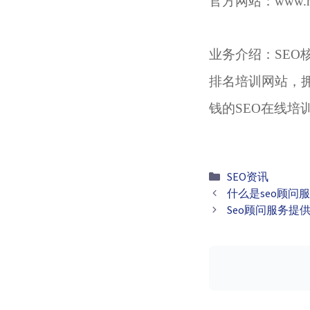
官方网站：
www.
业务介绍：SEO
排名培训网站，拥
钱的
SEO在线培
分
SEO资讯
文
类
什么是seo顾问
章
Seo顾问服务提
导
航