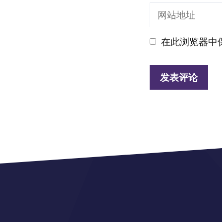
子
网
邮
站
箱
在此浏览器中
地
地
址
址