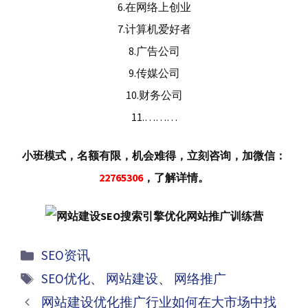
6.在网络上创业
7.计算机爱好者
8.广告公司
9.传媒公司
10.财务公司
11.………
小班模式，名额有限，机会难得，立刻咨询，加微信：
22765306
，了解详情。
分
SEO资讯
类
标
SEO优化
、
网站建设
、
网络推广
签
文
网站建设优化推广行业如何在大市场中找