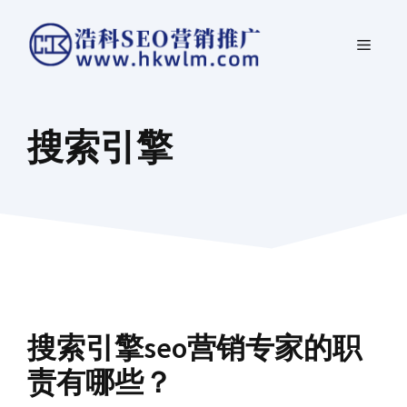
跳
菜
至
内
单
容
搜索引擎
搜索引擎seo营销专家的职
责有哪些？